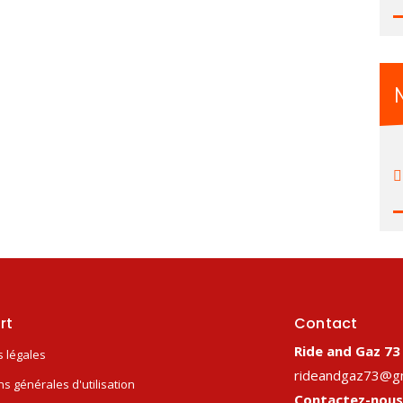
rt
Contact
Ride and Gaz 73
 légales
rideandgaz73@gm
ns générales d'utilisation
Contactez-nous