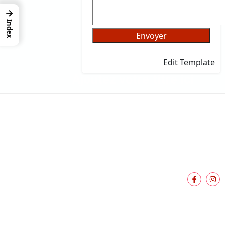
→
Index
Veuillez laisser ce champ vide.
Edit Template
Ajoutez votre titre ici